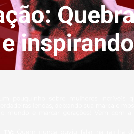
ação: Quebr
 e inspirando
r um pouquinho sobre mulheres incríveis
erdadeiras lendas, deixando sua marca e mo
o mundo e marcar gerações! Vem com a 
 TV:
Quem nunca ouviu falar na rainha d