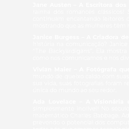
Jane Austen – A Escritora dos
rainha dos romances clássicos!
continuam encantando leitores de
mostrando que as mulheres têm mu
Janice Burgess – A Criadora d
história na comunicação? Janice
“The Backyardigans”. Ela most
como nos comunicamos e nos div
Vivian Maier – A Fotógrafa q
mundo de queixo caído com suas 
sua vida, suas fotografias foram 
única do mundo ao seu redor.
Ada Lovelace – A Visionária
simplesmente incrível! No século
matemático Charles Babbage, Ad
prevendo o potencial dos comput