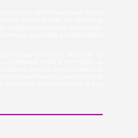
comunicação sem mencionar Radia
nhecida como “A Mãe do Spanning
foi fundamental para a construção
chave na expansão e estabilidade
 para o que podemos alcançar na
s inspirando nelas e em todas as
cotidiano. Jamais tenha medo de
Mostre para o mundo seu potencial
s mulheres foram incríveis à sua