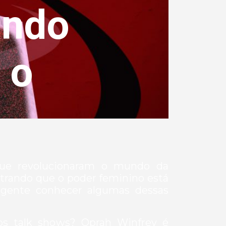
ando
 o
 que revolucionaram o mundo da
strando que o poder feminino está
gente conhecer algumas dessas
os talk shows? Oprah Winfrey é