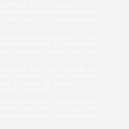
abilidade de se conectar com as
 Além disso, Oprah também é uma
r poderosas em todas as áreas da
eryl Sandberg é a poderosa COO do
gualdade de gênero. Ela não só está
ais mulheres ocupem cargos de
 também tem suas estrelas na
ismo, ela mostrou que as mulheres
antes ao redor do mundo. Ela é
mundo com nossa voz!
guerreira! Malala Yousafzai é uma
. Mesmo após sofrer um ataque do
mio Nobel da Paz. Malala é a prova