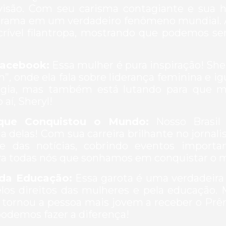
isão. Com seu carisma contagiante e sua h
rograma em um verdadeiro fenômeno mundial.
rível filantropa, mostrando que podemos se
Facebook:
Essa mulher é pura inspiração! Sh
n”, onde ela fala sobre liderança feminina e i
gia, mas também está lutando para que m
aí, Sheryl!
 que Conquistou o Mundo:
Nosso Brasil
a delas! Com sua carreira brilhante no jornal
e das notícias, cobrindo eventos import
ra todas nós que sonhamos em conquistar o 
 da Educação:
Essa garota é uma verdadeira 
pelos direitos das mulheres e pela educação
se tornou a pessoa mais jovem a receber o Prê
podemos fazer a diferença!