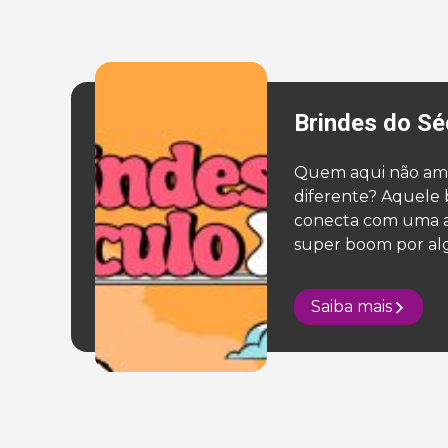
Brindes do Sé
Quem aqui não am
diferente? Aquele
conecta com uma a
super boom por alg
pensar de forma dir
deve ser um prese
Saiba mais
quem? Vamos pen
diferente agora e t
como profissionais à