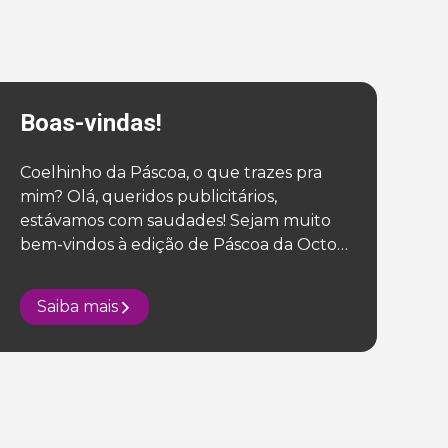
Boas-vindas!
Coelhinho da Páscoa, o que trazes pra
mim? Olá, queridos publicitários,
estávamos com saudades! Sejam muito
bem-vindos à edição de Páscoa da Octo
Magazine, onde começa a sua caça aos
ovos de Páscoa! Estamos há um mês
Saiba mais
adiantados? Sim! Mas tudo isso tem um
motivo especial; queremos que esta
revista o guie para criar, estudar […]