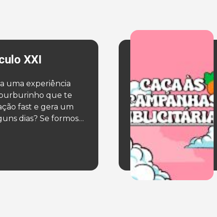
culo XXI
a uma experiência
 burburinho que te
ção fast e gera um
uns dias? Se formos
eta, a publicidade
nte sempre! Mas para
sar um pouquinho
razer o nosso objetivo
 frente […]