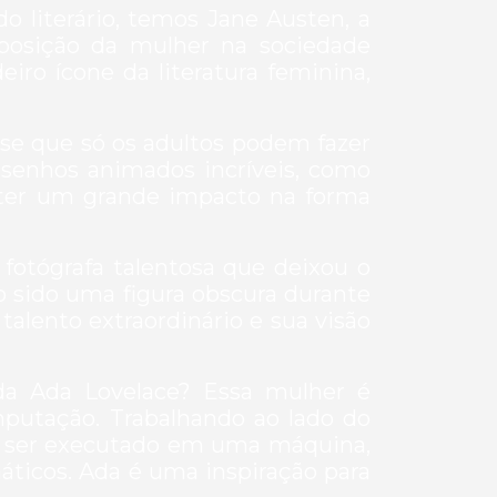
 literário, temos Jane Austen, a
 posição da mulher na sociedade
iro ícone da literatura feminina,
e que só os adultos podem fazer
esenhos animados incríveis, como
ter um grande impacto na forma
fotógrafa talentosa que deixou o
 sido uma figura obscura durante
talento extraordinário e sua visão
da Ada Lovelace? Essa mulher é
omputação. Trabalhando ao lado do
a ser executado em uma máquina,
ticos. Ada é uma inspiração para