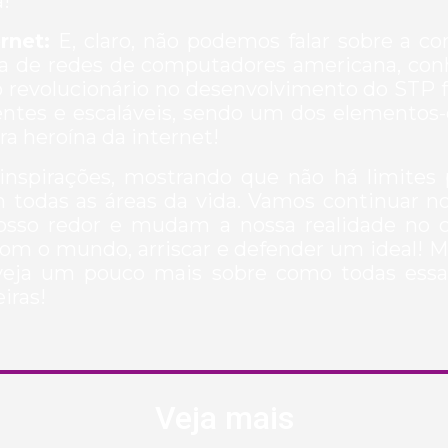
!
rnet:
E, claro, não podemos falar sobre a 
a de redes de computadores americana, co
ho revolucionário no desenvolvimento do STP 
entes e escaláveis, sendo um dos elementos-
ra heroína da internet!
 inspirações, mostrando que não há limites
 todas as áreas da vida. Vamos continuar no
osso redor e mudam a nossa realidade no 
s com o mundo, arriscar e defender um ideal! 
 veja um pouco mais sobre como todas essa
iras!
Veja mais