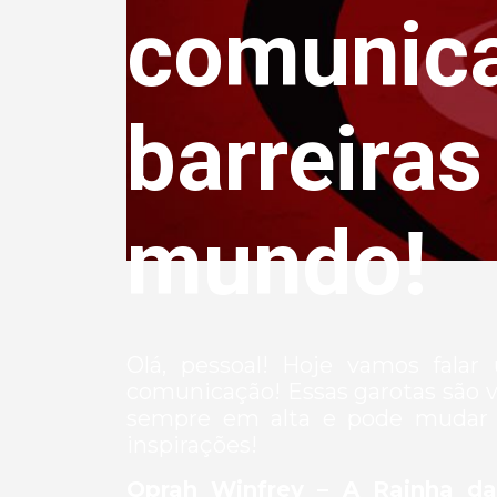
comunic
barreiras
mundo!
Olá, pessoal! Hoje vamos fala
comunicação! Essas garotas são v
sempre em alta e pode mudar 
inspirações!
Oprah Winfrey – A Rainha da