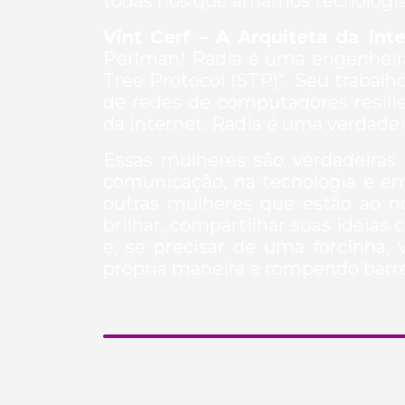
todas nós que amamos tecnologia
Vint Cerf – A Arquiteta da Inte
Perlman! Radia é uma engenheir
Tree Protocol (STP)”. Seu trabal
de redes de computadores resili
da internet. Radia é uma verdadei
Essas mulheres são verdadeiras
comunicação, na tecnologia e em
outras mulheres que estão ao n
brilhar, compartilhar suas ideia
e, se precisar de uma forcinha,
própria maneira e rompendo barre