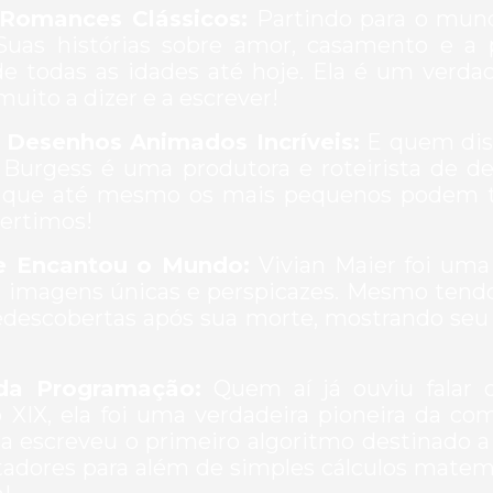
 Romances Clássicos:
Partindo para o mundo
 Suas histórias sobre amor, casamento e a
 todas as idades até hoje. Ela é um verdade
ito a dizer e a escrever!
e Desenhos Animados Incríveis:
E quem diss
 Burgess é uma produtora e roteirista de d
ra que até mesmo os mais pequenos podem 
ertimos!
ue Encantou o Mundo:
Vivian Maier foi uma 
imagens únicas e perspicazes. Mesmo tendo
redescobertas após sua morte, mostrando seu 
 da Programação:
Quem aí já ouviu falar 
 XIX, ela foi uma verdadeira pioneira da c
a escreveu o primeiro algoritmo destinado 
adores para além de simples cálculos matemá