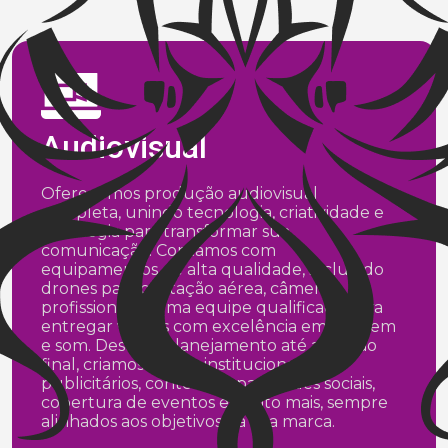
Audiovisual
Oferecemos produção audiovisual
completa, unindo tecnologia, criatividade e
estratégia para transformar sua
comunicação. Contamos com
equipamentos de alta qualidade, incluindo
drones para captação aérea, câmeras
profissionais e uma equipe qualificada para
entregar vídeos com excelência em imagem
e som. Desde o planejamento até a edição
final, criamos vídeos institucionais,
publicitários, conteúdos para redes sociais,
cobertura de eventos e muito mais, sempre
alinhados aos objetivos da sua marca.